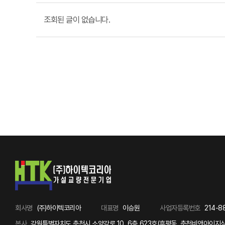
조회된 글이 없습니다.
회사명
(주)하이텍코리아
대표명
이승원
사업자등록번호
214-8
본사
강원특별자치도 춘천시 소양강로 10, 6층 623호(후평동, 춘천비앤아이지