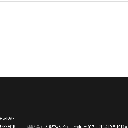
8-54097
식산업센터)
서울사무소
서울특별시 송파구 송파대로 167, 테라타워 B동 1513호