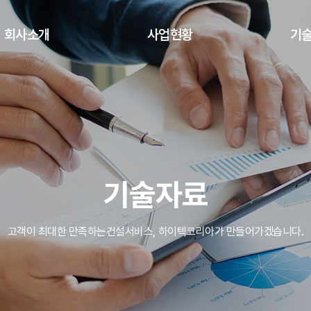
회사소개
사업현황
기
CEO 인사말
가설교량신기술공법(TRM)
기
- 시공순서
회사개요
- 시공사례
회사연혁
자전거도로(BRM)
근 주요공사현황
기술자료
라멘교(SPA)
조직도
리조트사업
고객이 최대한 만족하는건설서비스, 하이텍코리아가 만들어가겠습니다.
지적재산현황
면허현황
찾아오시는 길